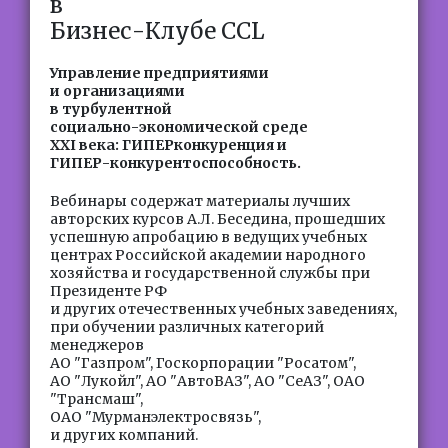
в
Бизнес-Клубе CCL
Управление предприятиями
и организациями
в турбулентной
социально-экономической среде
XXI века: ГИПЕРконкуренция и
ГИПЕР-конкурентоспособность.
Вебинары содержат материалы лучших
авторских курсов А.Л. Беседина, прошедших
успешную апробацию в ведущих учебных
центрах Российской академии народного
хозяйства и государственной службы при
Президенте РФ
и других отечественных учебных заведениях,
при обучении различных категорий
менеджеров
АО "Газпром", Госкорпорации "Росатом",
АО "Лукойл", АО "АвтоВАЗ", АО "СеАЗ", ОАО
"Трансмаш",
ОАО "Мурманэлектросвязь",
и других компаний.